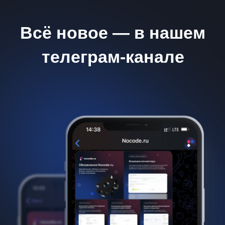
8 800 550 65 24
hello@nocode.ru
© 2025 ООО «Ноукодинг» — IT Компания
Политика обработки персональных данных
Интеллектуальная собственность
Для регулирующих органов
Безопасность системы Nocode.ru