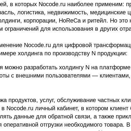
й, в которых Nocode.ru наиболее применим: п
сль, логистика, недвижимость, медицинские ц
олдинги, корпорации, HoReCa и ритейл. Но это
ом ограничений для использования в других отра
менение Nocode.ru для цифровой трансформац
имере холдинга по производству N продукции:
я можно разработать холдингу N на платформе
боты с внешними пользователями — клиентами,
а продуктов, услуг, обслуживание частных кли
 в Nocode.ru личный кабинет, в котором клиент
влять данные для обратной связи, а также прик
 оперативной отгрузки необходимого товара. В