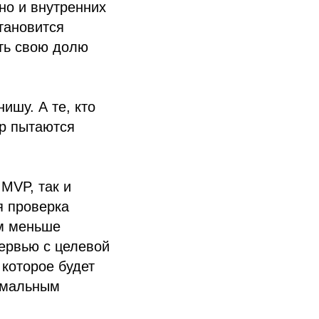
но и внутренних
тановится
ать свою долю
ишу. А те, кто
ор пытаются
 MVP, так и
я проверка
ем меньше
тервью с целевой
 которое будет
имальным