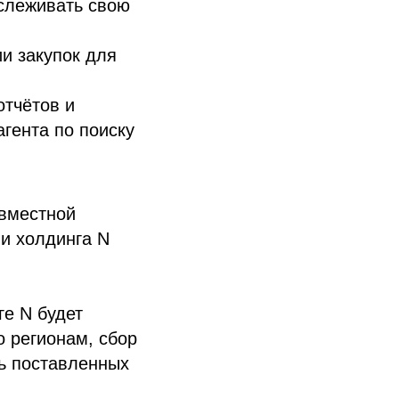
тслеживать свою
и закупок для
отчётов и
гента по поиску
овместной
и холдинга N
ге N будет
о регионам, сбор
ль поставленных