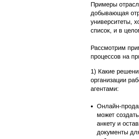
Примеры отрасле
добывающая отра
университеты, х
список, и в цел
Рассмотрим при
процессов на пр
1) Какие решени
организации ра
агентами:
Онлайн-продаж
может создать
анкету и оста
документы для