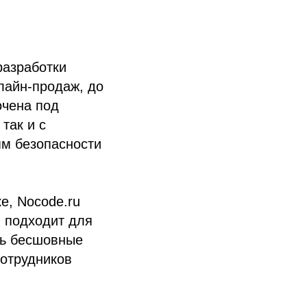
разработки
лайн-продаж, до
очена под
так и с
ям безопасности
е, Nocode.ru
и подходит для
ть бесшовные
сотрудников