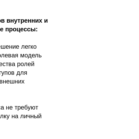
в внутренних и
е процессы:
ешение легко
олевая модель
ества ролей
тупов для
 внешних
а не требуют
ылку на личный