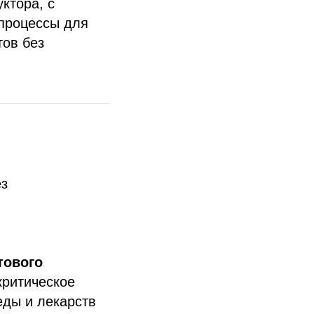
ктора, с
-процессы для
тов без
ез
тового
критическое
еды и лекарств