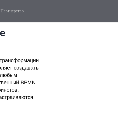
Партнерство
те
 трансформации
оляет создавать
и любым
ственный BPMN-
бинетов,
астраиваются