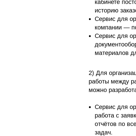
кабинете пост
историю заказ
Сервис для ор
компании — по
Сервис для ор
документообор
материалов дл
2) Для организа
работы между р
можно разработа
Сервис для ор
работа с заяв
отчётов по вс
задач.