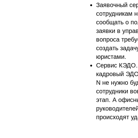
Заявочный сер
сотрудникам н
сообщать о по
заявки в упра
вопроса требу
создать задач
юристами.
Сервис КЭДО. 
кадровый ЭДО
N не нужно бу
сотрудники во
этап. А офисн
руководителе
происходят уд