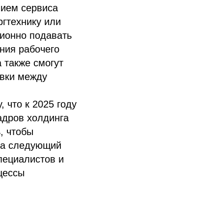
нием сервиса
ргтехнику или
ционно подавать
ния рабочего
 также смогут
явки между
 что к 2025 году
адров холдинга
, чтобы
на следующий
пециалистов и
цессы