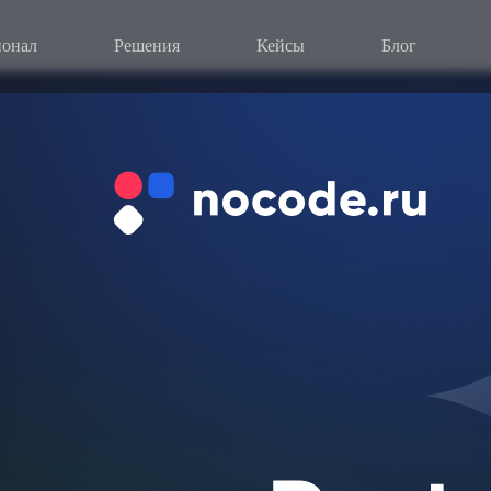
онал
Решения
Кейсы
Блог