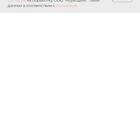
согласие
на обработку ООО "Ноукодинг" таких
данных в соответствии с
политикой
.
© 2025 ООО «Ноукодинг» — IT Компания
Политика обработки персональных данных
Интеллектуальная собственность
Для регулирующих органов
Безопасность системы Nocode.ru