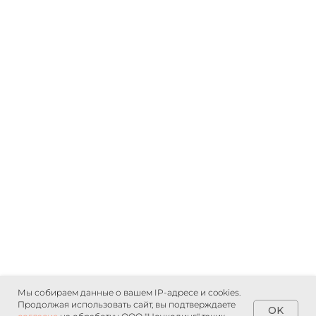
Подписаться
8 800 550 65 24
hello@nocode.ru
Мы собираем данные о вашем IP-адресе и cookies.
Продолжая использовать сайт, вы подтверждаете
OK